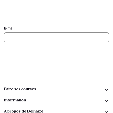
Inscrivez-vous à la newsletter Delhaize
Recevez chaque semaine les meilleures promotions et de
l'inspiration pour vos assiettes dans votre boîte mail.
E-mail
Inscription
Suivez-nous sur les réseaux sociaux
Faire ses courses
Information
A propos de Delhaize