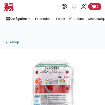
Passer
0
Catégories
Promotions
Folder
P'tits lions
Wineboutiqu
eshop