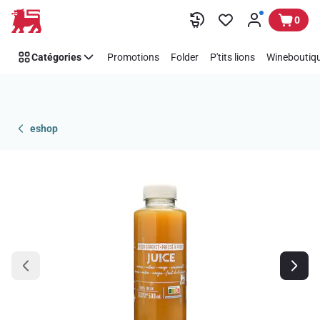
Passer
0
Catégories
Promotions
Folder
P'tits lions
Wineboutiqu
eshop