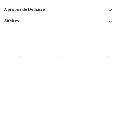
A propos de Delhaize
Affaires
Cookies
Déclaration de vie privée
Security
Conditions générales
Déclaration sur l'accessibilité
Copyright © 2026 All rights reserved. Delhaize Group.