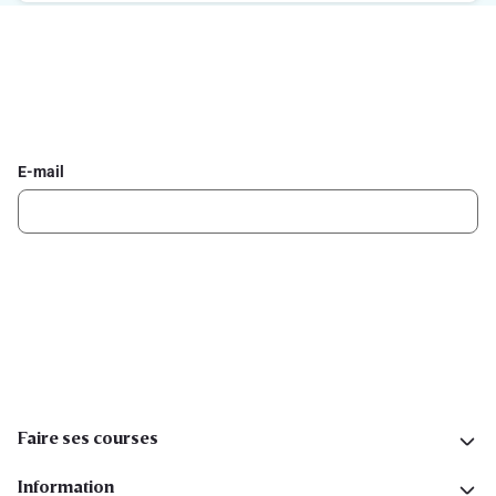
Inscrivez-vous à la newsletter Delhaize
Recevez chaque semaine les meilleures promotions et de
l'inspiration pour vos assiettes dans votre boîte mail.
E-mail
Inscription
Suivez-nous sur les réseaux sociaux
Faire ses courses
Information