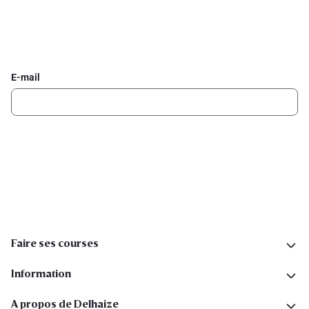
Inscrivez-vous à la newsletter Delhaize
Recevez chaque semaine les meilleures promotions et de
l'inspiration pour vos assiettes dans votre boîte mail.
E-mail
Inscription
Suivez-nous sur les réseaux sociaux
Faire ses courses
Information
A propos de Delhaize