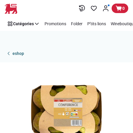
Passer
0
Catégories
Promotions
Folder
P'tits lions
Wineboutiqu
eshop