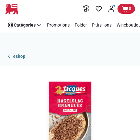
Passer
0
Catégories
Promotions
Folder
P'tits lions
Wineboutiqu
eshop