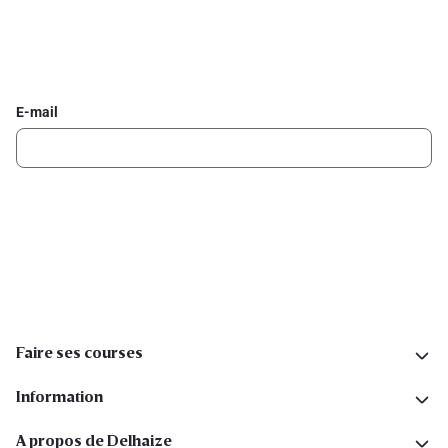
Inscrivez-vous à la newsletter Delhaize
Recevez chaque semaine les meilleures promotions et de
l'inspiration pour vos assiettes dans votre boîte mail.
E-mail
Inscription
Suivez-nous sur les réseaux sociaux
Faire ses courses
Information
A propos de Delhaize