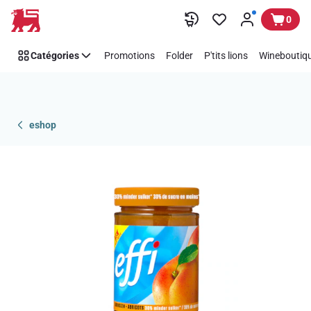
Passer
0
Catégories
Promotions
Folder
P'tits lions
Wineboutiqu
eshop