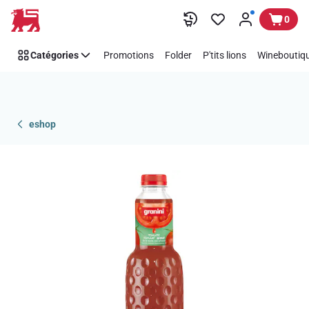
Passer
0
Catégories
Promotions
Folder
P'tits lions
Wineboutiqu
eshop