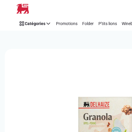
Passer
Catégories
Promotions
Folder
P'tits lions
Wineb