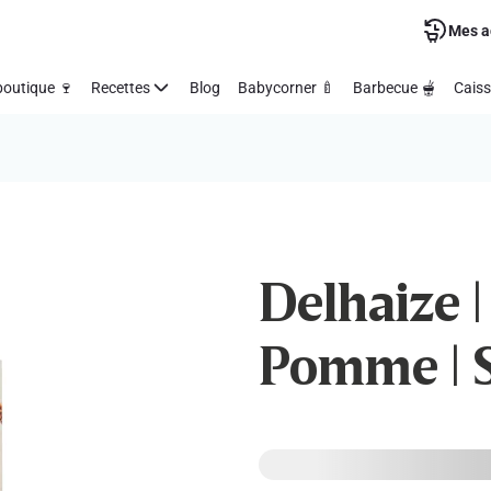
Mes a
outique 🍷
Recettes
Blog
Babycorner 🍼
Barbecue 🫕
Caiss
Delhaize |
Pomme | S