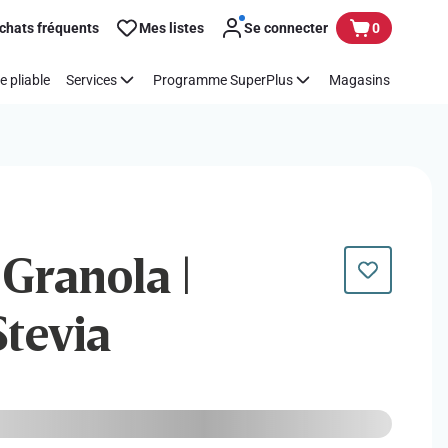
chats fréquents
Mes listes
Se connecter
0
e pliable
Services
Programme SuperPlus
Magasins
 Granola |
tevia