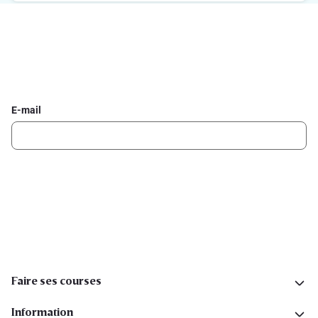
Inscrivez-vous à la newsletter Delhaize
Recevez chaque semaine les meilleures promotions et de
l'inspiration pour vos assiettes dans votre boîte mail.
E-mail
Inscription
Suivez-nous sur les réseaux sociaux
Faire ses courses
Information