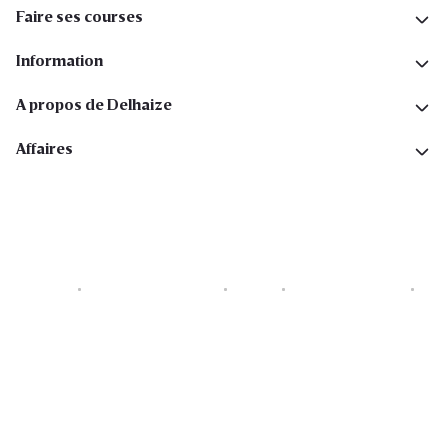
Faire ses courses
Information
A propos de Delhaize
Affaires
Cookies
Déclaration de vie privée
Security
Conditions générales
Déclaration sur l'accessibilité
Copyright © 2026 All rights reserved. Delhaize Group.