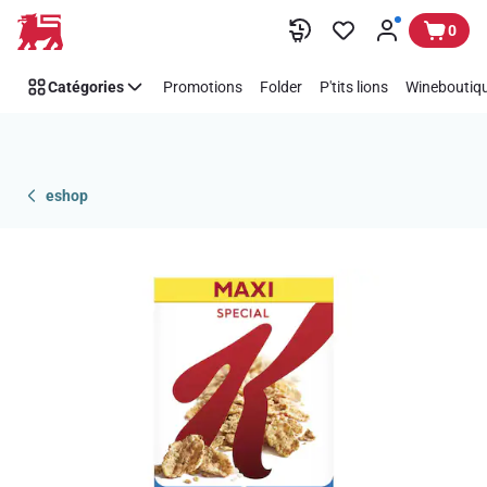
Passer
0
Catégories
Promotions
Folder
P'tits lions
Wineboutiqu
eshop