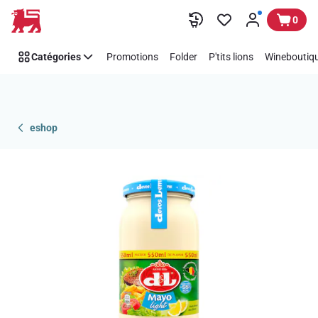
Passer
0
Catégories
Promotions
Folder
P'tits lions
Wineboutiqu
eshop