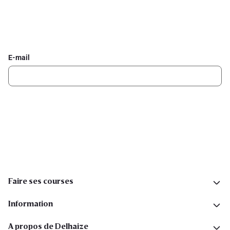
Inscrivez-vous à la newsletter Delhaize
Recevez chaque semaine les meilleures promotions et de
l'inspiration pour vos assiettes dans votre boîte mail.
E-mail
Inscription
Suivez-nous sur les réseaux sociaux
Faire ses courses
Information
A propos de Delhaize