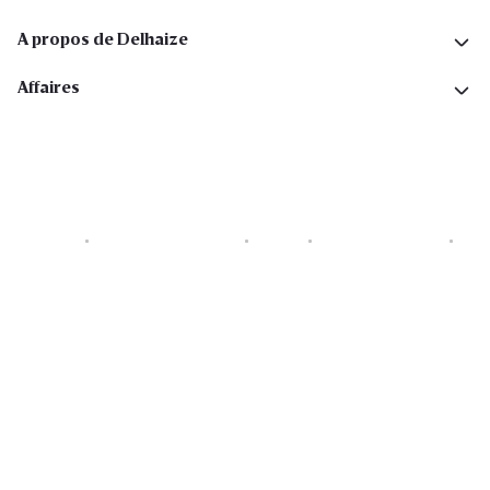
A propos de Delhaize
Affaires
Cookies
Déclaration de vie privée
Security
Conditions générales
Déclaration sur l'accessibilité
Copyright © 2026 All rights reserved. Delhaize Group.