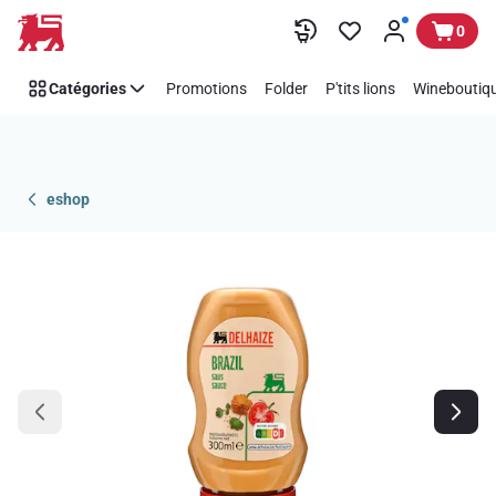
Passer
0
Catégories
Promotions
Folder
P'tits lions
Wineboutiqu
eshop