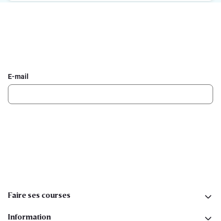
Inscrivez-vous à la newsletter Delhaize
Recevez chaque semaine les meilleures promotions et de
l'inspiration pour vos assiettes dans votre boîte mail.
E-mail
Inscription
Suivez-nous sur les réseaux sociaux
Faire ses courses
Information