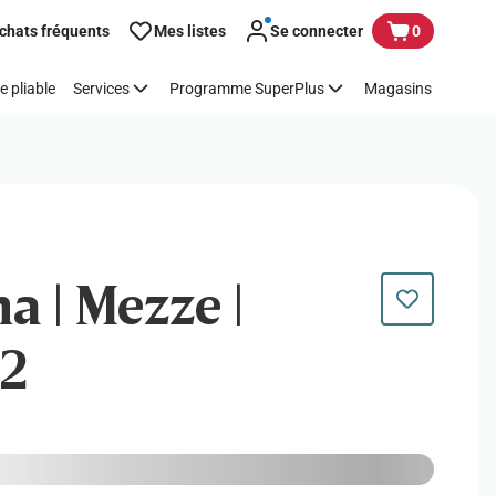
chats fréquents
Mes listes
Se connecter
0
e pliable
Services
Programme SuperPlus
Magasins
a | Mezze |
32