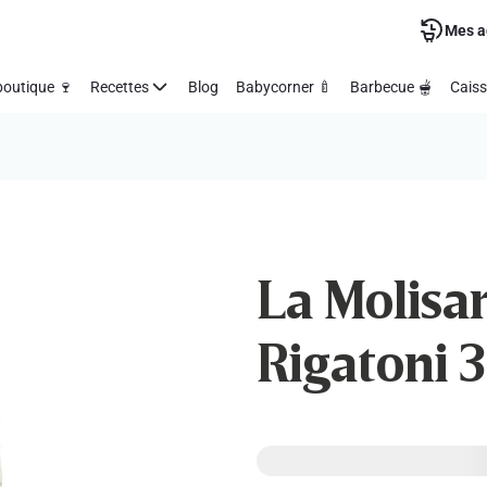
Mes a
outique 🍷
Recettes
Blog
Babycorner 🍼
Barbecue 🫕
Caiss
La Molisan
Rigatoni 