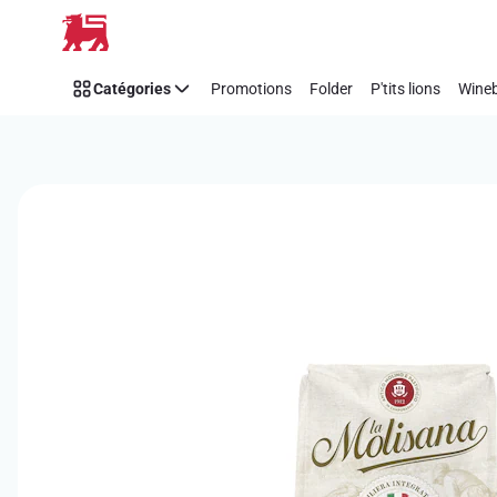
Passer
Catégories
Promotions
Folder
P'tits lions
Wineb