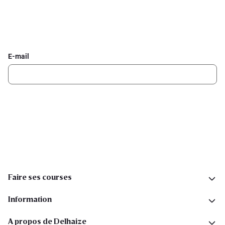
Inscrivez-vous à la newsletter Delhaize
Recevez chaque semaine les meilleures promotions et de
l'inspiration pour vos assiettes dans votre boîte mail.
E-mail
Inscription
Suivez-nous sur les réseaux sociaux
Faire ses courses
Information
A propos de Delhaize