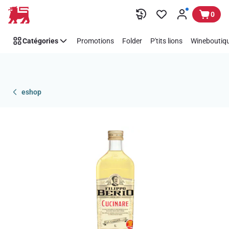
Passer
0
Catégories
Promotions
Folder
P'tits lions
Wineboutiqu
eshop