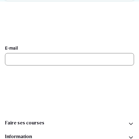
Inscrivez-vous à la newsletter Delhaize
Recevez chaque semaine les meilleures promotions et de
l'inspiration pour vos assiettes dans votre boîte mail.
E-mail
Inscription
Suivez-nous sur les réseaux sociaux
Faire ses courses
Information