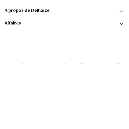
A propos de Delhaize
Affaires
Cookies
Déclaration de vie privée
Security
Conditions générales
Déclaration sur l'accessibilité
Copyright © 2026 All rights reserved. Delhaize Group.