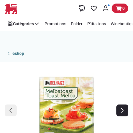
Passer
0
Catégories
Promotions
Folder
P'tits lions
Wineboutiqu
eshop