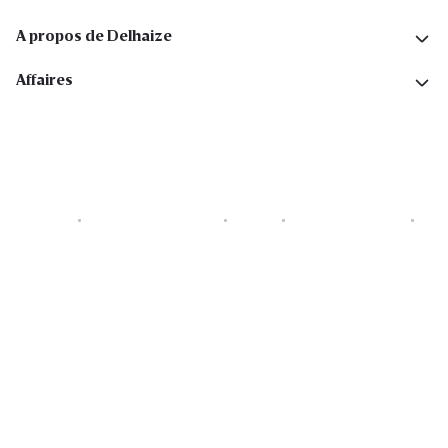
A propos de Delhaize
Affaires
Cookies
Déclaration de vie privée
Security
Conditions générales
Déclaration sur l'accessibilité
Copyright © 2026 All rights reserved. Delhaize Group.