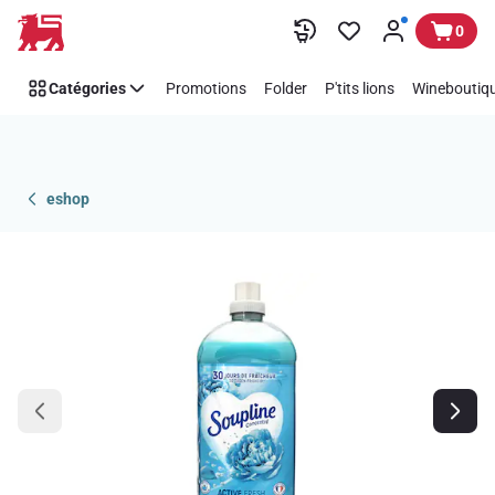
Passer
0
Catégories
Promotions
Folder
P'tits lions
Wineboutiqu
eshop