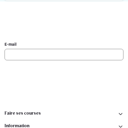
Inscrivez-vous à la newsletter Delhaize
Recevez chaque semaine les meilleures promotions et de
l'inspiration pour vos assiettes dans votre boîte mail.
E-mail
Inscription
Suivez-nous sur les réseaux sociaux
Faire ses courses
Information