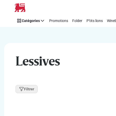
Passer
Catégories
Promotions
Folder
P'tits lions
Wineb
Lessives
Filtrer