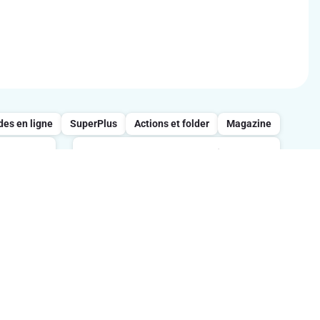
s en ligne
SuperPlus
Actions et folder
Magazine
Appelez notre service
clientèle : 0800/957.13
 entre
s
Lundi-vendredi : 7h-21h / Samedi :
tes.
8h-18h / Dimanche : 8h-13h.
Suivez-nous sur les réseaux sociaux
ption