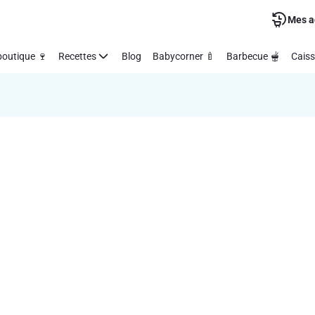
Mes a
outique 🍷
Recettes
Blog
Babycorner 🍼
Barbecue 🫕
Caiss