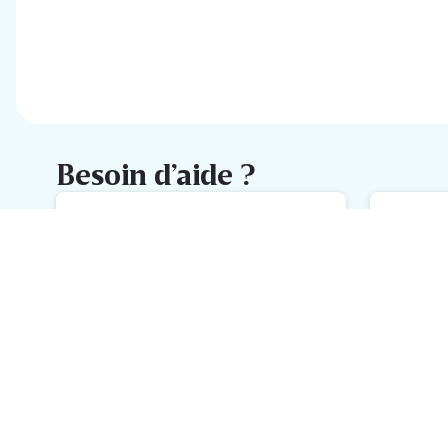
Besoin d’aide ?
FAQ
M
L'aide la plus rapide avec notre
No
FAQ
h
Inscrivez-vous à la newsletter
Delhaize
Recevez chaque semaine les meilleures promotions et de
l'inspiration pour vos assiettes dans votre boîte mail.