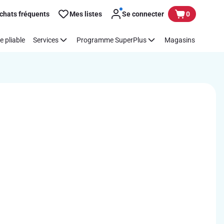
chats fréquents
Mes listes
Se connecter
0
e pliable
Services
Programme SuperPlus
Magasins