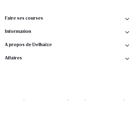
Faire ses courses
Information
A propos de Delhaize
Affaires
Cookies
Déclaration de vie privée
Security
Conditions générales
Déclaration sur l'accessibilité
Copyright © 2026 All rights reserved. Delhaize Group.