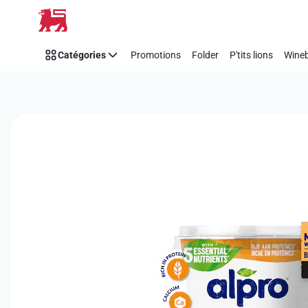
Passer
Catégories
Promotions
Folder
P'tits lions
Wineb