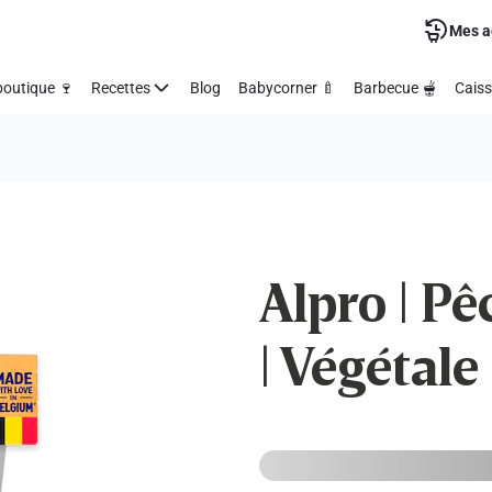
Mes a
outique 🍷
Recettes
Blog
Babycorner 🍼
Barbecue 🫕
Caiss
Alpro | Pê
| Végétale