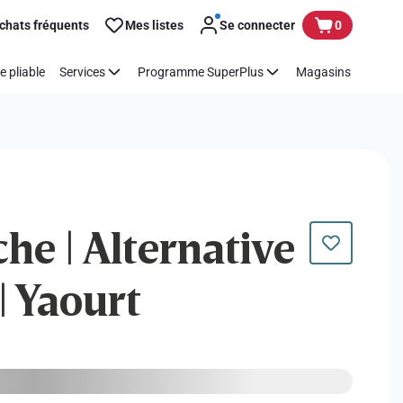
chats fréquents
Mes listes
Se connecter
0
e pliable
Services
Programme SuperPlus
Magasins
che | Alternative
 | Yaourt