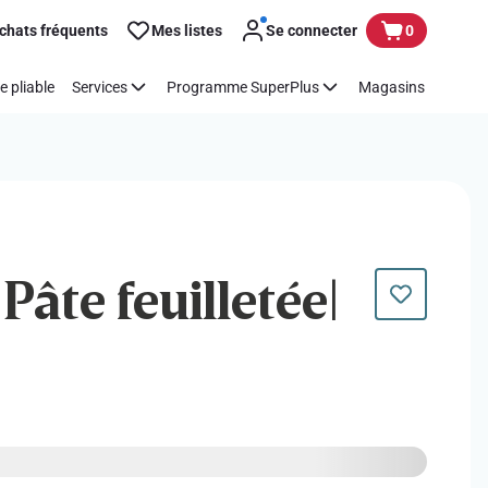
chats fréquents
Mes listes
Se connecter
0
e pliable
Services
Programme SuperPlus
Magasins
 Pâte feuilletée|