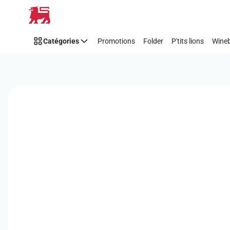
Passer
Catégories
Promotions
Folder
P'tits lions
Wineb