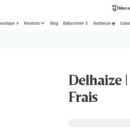
Mes a
outique 🍷
Recettes
Blog
Babycorner 🍼
Barbecue 🫕
Caiss
Delhaize |
Frais