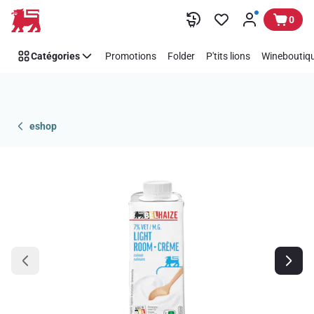
Passer
0
Catégories
Promotions
Folder
P'tits lions
Wineboutiqu
eshop