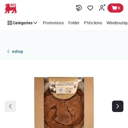
Passer
0
Catégories
Promotions
Folder
P'tits lions
Wineboutiqu
eshop