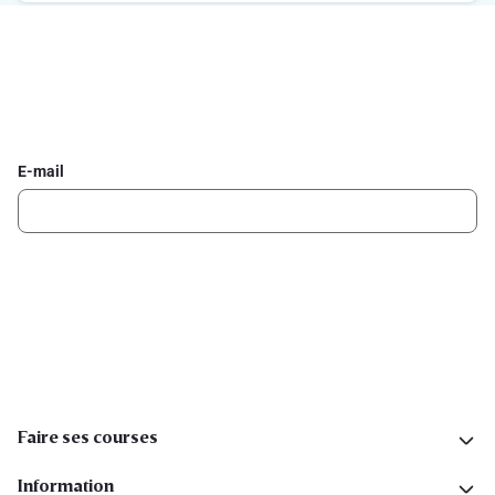
Inscrivez-vous à la newsletter Delhaize
Recevez chaque semaine les meilleures promotions et de
l'inspiration pour vos assiettes dans votre boîte mail.
E-mail
Inscription
Suivez-nous sur les réseaux sociaux
Faire ses courses
Information