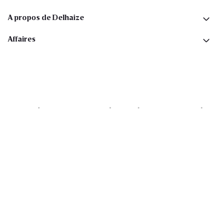
A propos de Delhaize
Affaires
Cookies
Déclaration de vie privée
Security
Conditions générales
Déclaration sur l'accessibilité
Copyright © 2026 All rights reserved. Delhaize Group.