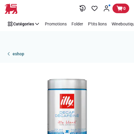
Passer
0
Catégories
Promotions
Folder
P'tits lions
Wineboutiqu
eshop