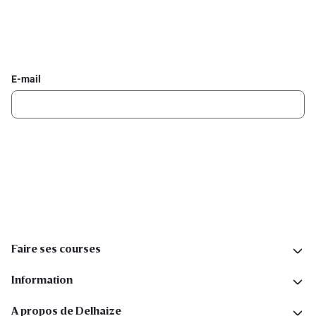
Inscrivez-vous à la newsletter Delhaize
Recevez chaque semaine les meilleures promotions et de
l'inspiration pour vos assiettes dans votre boîte mail.
E-mail
Inscription
Suivez-nous sur les réseaux sociaux
Faire ses courses
Information
A propos de Delhaize