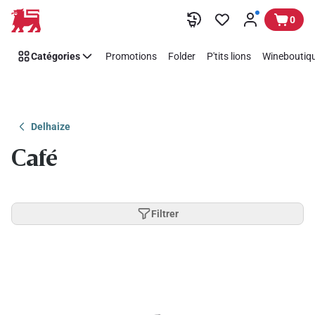
Passer
0
Catégories
Promotions
Folder
P'tits lions
Wineboutiqu
Delhaize
Café
Filtrer