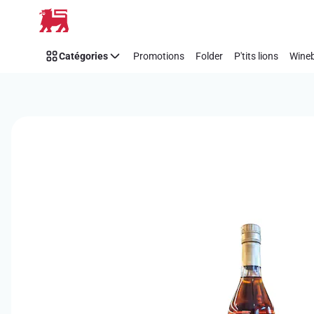
Passer
Catégories
Promotions
Folder
P'tits lions
Wineb