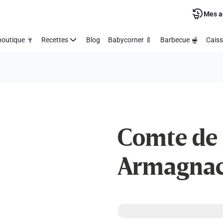
Mes a
outique 🍷
Recettes
Blog
Babycorner 🍼
Barbecue 🫕
Caiss
Comte de L
Armagnac