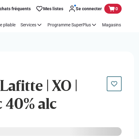
chats fréquents
Mes listes
Se connecter
0
e pliable
Services
Programme SuperPlus
Magasins
afitte | XO |
 40% alc