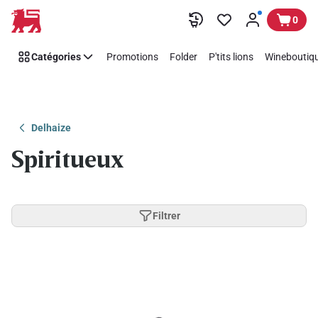
Passer
0
Catégories
Promotions
Folder
P'tits lions
Wineboutiqu
Delhaize
Spiritueux
Filtrer