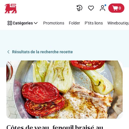
Recipe
Passer
0
Details
Page
Catégories
Promotions
Folder
P'tits lions
Wineboutiqu
Résultats de la recherche recette
Côtes de veau, fenouil braisé au