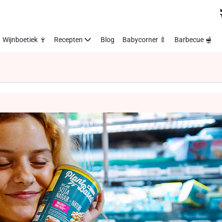
Wijnboetiek 🍷
Recepten
Blog
Babycorner 🍼
Barbecue 🫕