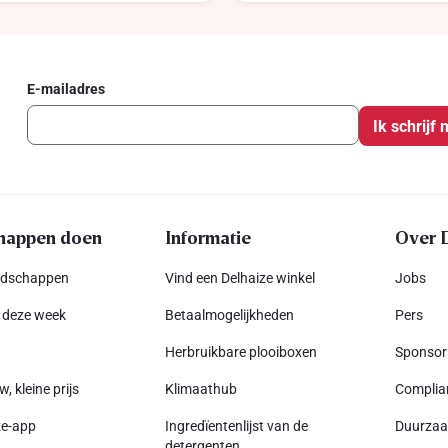
E-mailadres
Ik schrijf 
happen doen
Informatie
Over 
odschappen
Vind een Delhaize winkel
Jobs
 deze week
Betaalmogelijkheden
Pers
Herbruikbare plooiboxen
Sponsor
w, kleine prijs
Klimaathub
Complia
ze-app
Ingredïentenlijst van de
Duurza
detergenten