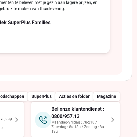
enten te beleven met je gezin aan lagere prijzen, en
gebruik te maken van thuislevering.
dek SuperPlus Families
oodschappen
SuperPlus
Acties en folder
Magazine
Bel onze klantendienst :
0800/957.13
vrijdag
Maandag-Vrijdag : 7u-21u /
Zaterdag : 8u-18u / Zondag : 8u-
ten.
13u