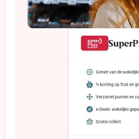
SuperP
Geniet van de wekelij
% korting op fruit en 
Verzamel punten en rui
e-Deals: wekelijks gep
Gratis collect