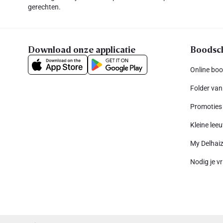
gerechten.
Download onze applicatie
Boodsc
Online bo
Folder van
Promoties
Kleine leeu
My Delhai
Nodig je vr