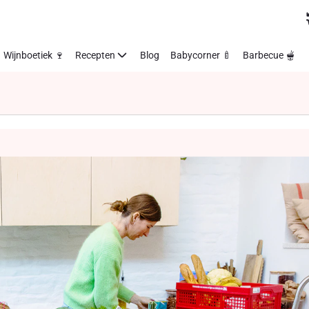
Wijnboetiek 🍷
Recepten
Blog
Babycorner 🍼
Barbecue 🫕