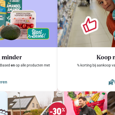
g minder
Koop 
t-Based
en
op alle producten met
% korting bij aankoop v
eren