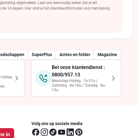
gbetaling afgetrokken. Laat ons eenvoudig weten dat je wil
an de 14 dagen. Hier vind je het standaardformulier voor herroeping
oodschappen
SuperPlus
Acties en folder
Magazine
Bel onze klantendienst :
0800/957.13
vrijdag
Maandag-Vrijdag : 7u-21u /
Zaterdag : 8u-18u / Zondag : 8u-
ten.
13u
Volg ons op sociale media
me in