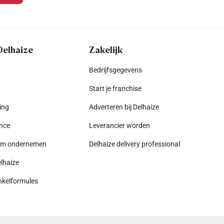
Delhaize
Zakelijk
Bedrijfsgegevens
Start je franchise
ing
Adverteren bij Delhaize
nce
Leverancier worden
am ondernemen
Delhaize delivery professional
lhaize
nkelformules