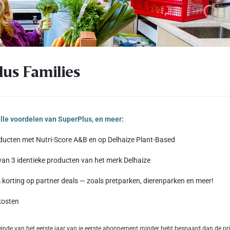
lus Families
 alle voordelen van SuperPlus, en meer:
ucten met Nutri-Score A&B en op Delhaize Plant-Based
van 3 identieke producten van het merk Delhaize
 korting op partner deals — zoals pretparken, dierenparken en meer!
kosten
einde van het eerste jaar van je eerste abonnement minder hebt bespaard dan de pri