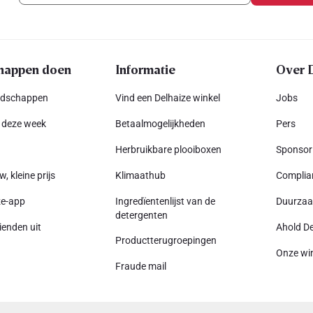
happen doen
Informatie
Over 
odschappen
Vind een Delhaize winkel
Jobs
 deze week
Betaalmogelijkheden
Pers
Herbruikbare plooiboxen
Sponsor
w, kleine prijs
Klimaathub
Complia
ze-app
Ingredïentenlijst van de
Duurza
detergenten
ienden uit
Ahold De
Productterugroepingen
Onze wi
Fraude mail