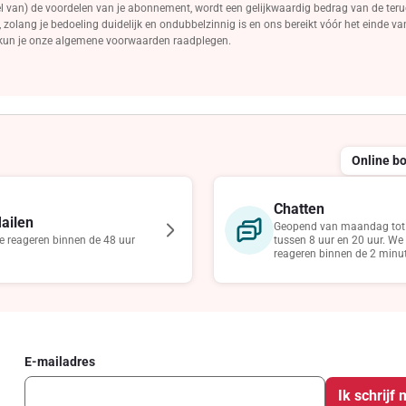
eel van) de voordelen van je abonnement, wordt een gelijkwaardig bedrag van de teru
 zolang je bedoeling duidelijk en ondubbelzinnig is en ons bereikt vóór het einde v
 kun je onze algemene voorwaarden raadplegen.
Online b
Chatten
ailen
Geopend van maandag tot 
 reageren binnen de 48 uur
tussen 8 uur en 20 uur. We
reageren binnen de 2 minu
E-mailadres
Ik schrijf 