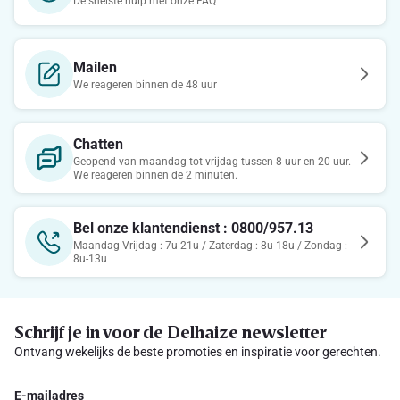
De snelste hulp met onze FAQ
Mailen
We reageren binnen de 48 uur
Chatten
Geopend van maandag tot vrijdag tussen 8 uur en 20 uur.
We reageren binnen de 2 minuten.
Bel onze klantendienst : 0800/957.13
Maandag-Vrijdag : 7u-21u / Zaterdag : 8u-18u / Zondag :
8u-13u
Schrijf je in voor de Delhaize newsletter
Ontvang wekelijks de beste promoties en inspiratie voor gerechten.
E-mailadres