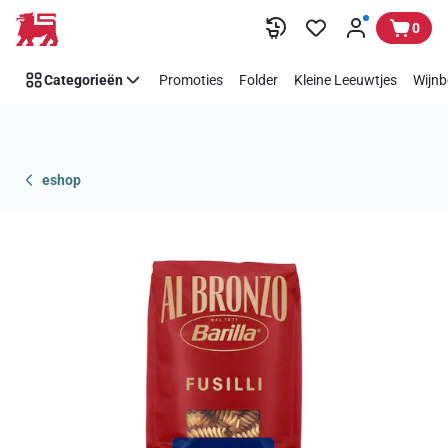
Overslaan
0
Categorieën
Promoties
Folder
Kleine Leeuwtjes
Wijnb
eshop