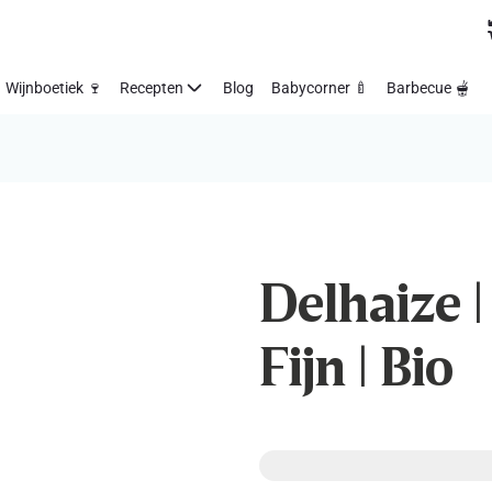
Wijnboetiek 🍷
Recepten
Blog
Babycorner 🍼
Barbecue 🫕
Delhaize 
Fijn | Bio