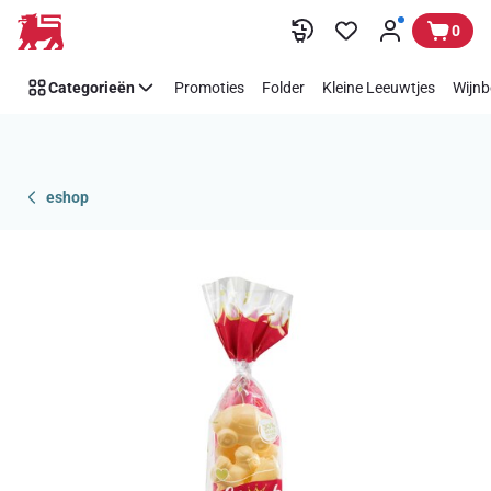
Overslaan
0
Categorieën
Promoties
Folder
Kleine Leeuwtjes
Wijnb
eshop