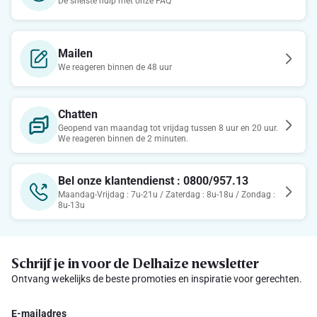
De snelste hulp met onze FAQ
Mailen
We reageren binnen de 48 uur
Chatten
Geopend van maandag tot vrijdag tussen 8 uur en 20 uur.
We reageren binnen de 2 minuten.
Bel onze klantendienst : 0800/957.13
Maandag-Vrijdag : 7u-21u / Zaterdag : 8u-18u / Zondag :
8u-13u
Schrijf je in voor de Delhaize newsletter
Ontvang wekelijks de beste promoties en inspiratie voor gerechten.
E-mailadres