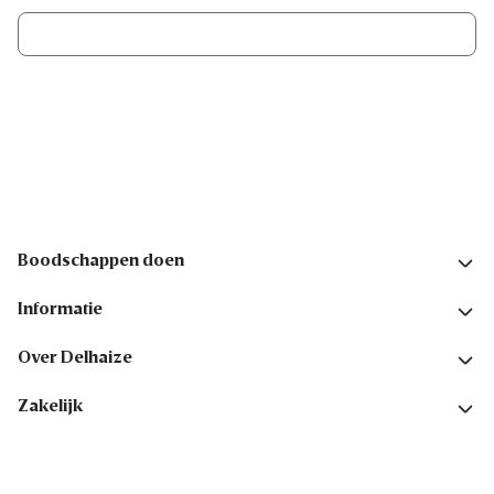
Ik schrijf me in
Volg ons op sociale media
Boodschappen doen
Informatie
Over Delhaize
Zakelijk