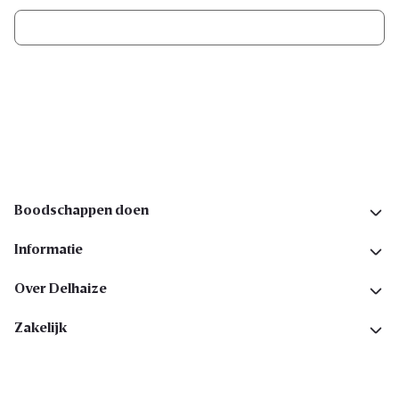
Ik schrijf me in
Volg ons op sociale media
Boodschappen doen
Informatie
Over Delhaize
Zakelijk