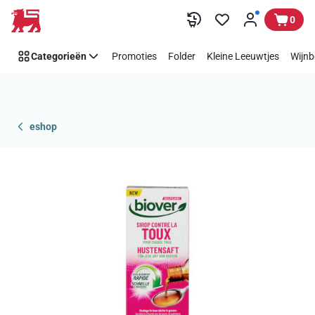
Overslaan
0
Categorieën
Promoties
Folder
Kleine Leeuwtjes
Wijnb
eshop