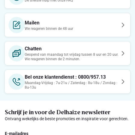
De snelste hulp met onze FAQ
Mailen
We reageren binnen de 48 uur
Chatten
Geopend van maandag tot vrijdag tussen 8 uur en 20 uur.
We reageren binnen de 2 minuten.
Bel onze klantendienst : 0800/957.13
Maandag-Vrijdag : 7u-21u / Zaterdag : 8u-18u / Zondag :
8u-13u
Schrijf je in voor de Delhaize newsletter
Ontvang wekelijks de beste promoties en inspiratie voor gerechten.
E-mailadres