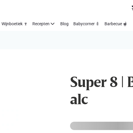
Wijnboetiek 🍷
Recepten
Blog
Babycorner 🍼
Barbecue 🫕
Super 8 | 
alc