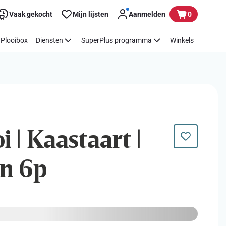
Vaak gekocht
Mijn lijsten
Aanmelden
0
Plooibox
Diensten
SuperPlus programma
Winkels
i | Kaastaart |
n 6p