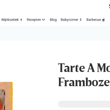
Wijnboetiek 🍷
Recepten
Blog
Babycorner 🍼
Barbecue 🫕
Tarte A Mo
Framboze