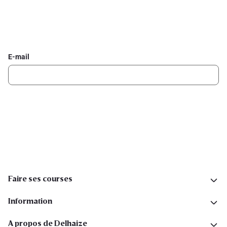
Inscrivez-vous à la newsletter Delhaize
Recevez chaque semaine les meilleures promotions et de
l'inspiration pour vos assiettes dans votre boîte mail.
E-mail
Inscription
Suivez-nous sur les réseaux sociaux
Faire ses courses
Information
A propos de Delhaize