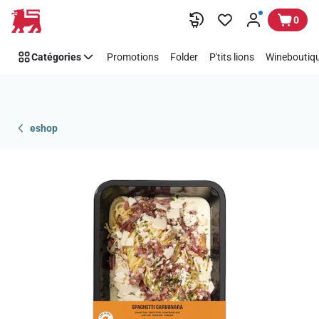
Passer
0
Catégories
Promotions
Folder
P'tits lions
Wineboutiqu
eshop