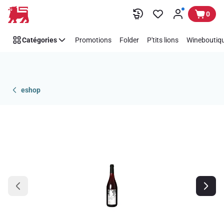
Passer
0
Catégories
Promotions
Folder
P'tits lions
Wineboutiqu
eshop