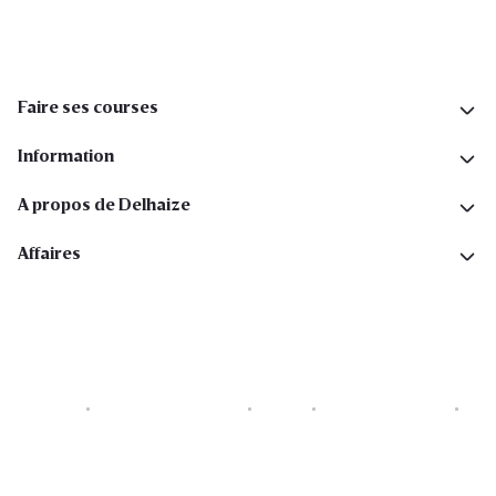
Faire ses courses
Information
A propos de Delhaize
Affaires
Cookies
Déclaration de vie privée
Security
Conditions générales
Déclaration sur l'accessibilité
Copyright © 2026 All rights reserved. Delhaize Group.