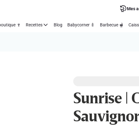
Mes a
outique 🍷
Recettes
Blog
Babycorner 🍼
Barbecue 🫕
Caiss
Sunrise |
Sauvigno