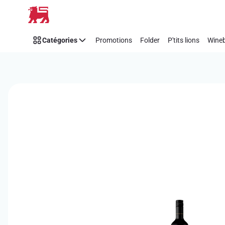
Passer
Catégories
Promotions
Folder
P'tits lions
Wineb