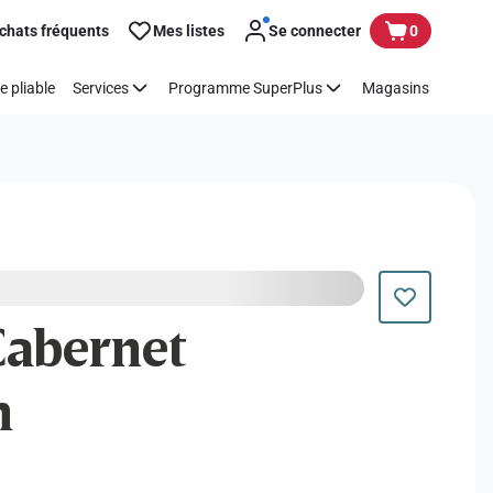
chats fréquents
Mes listes
Se connecter
0
e pliable
Services
Programme SuperPlus
Magasins
 Cabernet
n