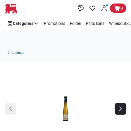
Passer
0
Catégories
Promotions
Folder
P'tits lions
Wineboutiqu
eshop