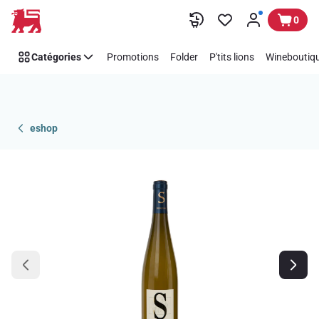
Passer
0
Catégories
Promotions
Folder
P'tits lions
Wineboutiqu
eshop