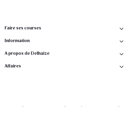
Faire ses courses
Information
A propos de Delhaize
Affaires
Cookies
Déclaration de vie privée
Security
Conditions générales
Déclaration sur l'accessibilité
Copyright © 2026 All rights reserved. Delhaize Group.