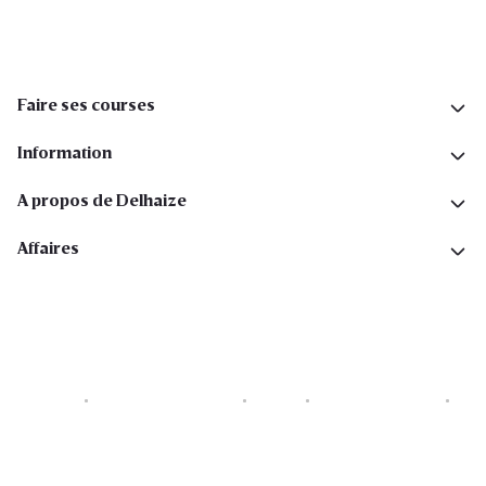
Faire ses courses
Information
A propos de Delhaize
Affaires
Cookies
Déclaration de vie privée
Security
Conditions générales
Déclaration sur l'accessibilité
Copyright © 2026 All rights reserved. Delhaize Group.