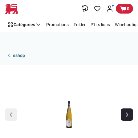
Passer
0
Catégories
Promotions
Folder
P'tits lions
Wineboutiqu
eshop