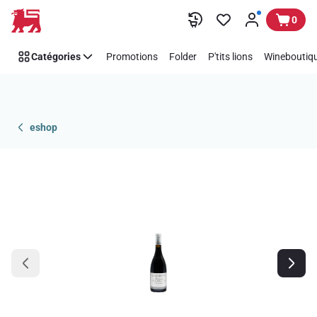
Passer
0
Catégories
Promotions
Folder
P'tits lions
Wineboutiqu
eshop