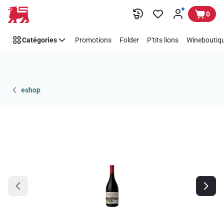
Passer
0
Catégories
Promotions
Folder
P'tits lions
Wineboutiqu
eshop