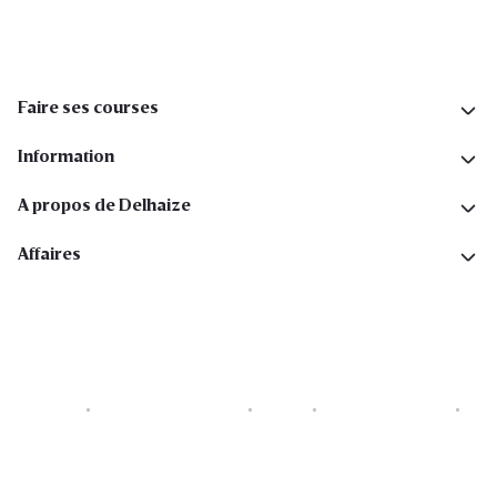
Faire ses courses
Information
A propos de Delhaize
Affaires
Cookies
Déclaration de vie privée
Security
Conditions générales
Déclaration sur l'accessibilité
Copyright © 2026 All rights reserved. Delhaize Group.