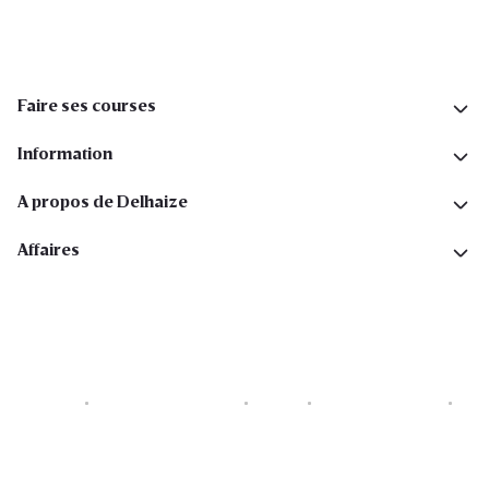
Faire ses courses
Information
A propos de Delhaize
Affaires
Cookies
Déclaration de vie privée
Security
Conditions générales
Déclaration sur l'accessibilité
Copyright © 2026 All rights reserved. Delhaize Group.