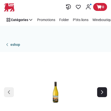
Passer
0
Catégories
Promotions
Folder
P'tits lions
Wineboutiqu
eshop