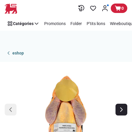
Passer
0
Catégories
Promotions
Folder
P'tits lions
Wineboutiqu
eshop