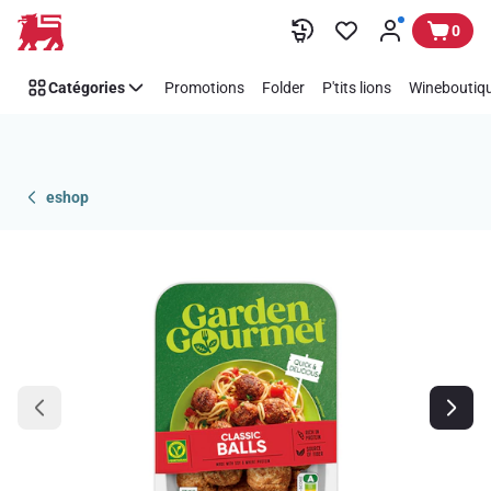
Passer
0
Catégories
Promotions
Folder
P'tits lions
Wineboutiqu
eshop