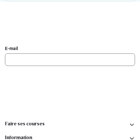
Inscrivez-vous à la newsletter Delhaize
Recevez chaque semaine les meilleures promotions et de
l'inspiration pour vos assiettes dans votre boîte mail.
E-mail
Inscription
Suivez-nous sur les réseaux sociaux
Faire ses courses
Information