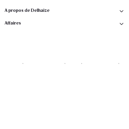
A propos de Delhaize
Affaires
Cookies
Déclaration de vie privée
Security
Conditions générales
Déclaration sur l'accessibilité
Copyright © 2026 All rights reserved. Delhaize Group.