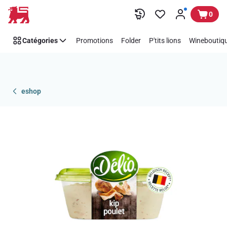
Passer
0
Catégories
Promotions
Folder
P'tits lions
Wineboutiqu
eshop