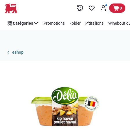
Passer
0
Catégories
Promotions
Folder
P'tits lions
Wineboutiqu
eshop