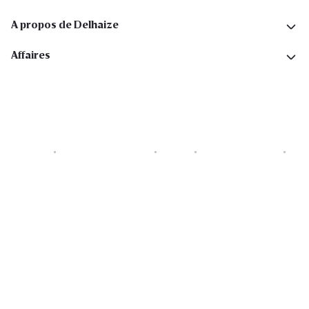
A propos de Delhaize
Affaires
Cookies
Déclaration de vie privée
Security
Conditions générales
Déclaration sur l'accessibilité
Copyright © 2026 All rights reserved. Delhaize Group.