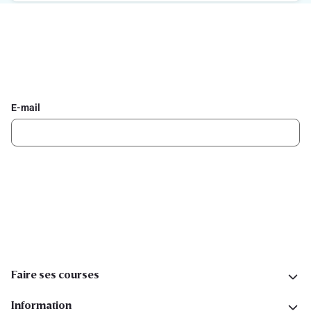
Inscrivez-vous à la newsletter Delhaize
Recevez chaque semaine les meilleures promotions et de
l'inspiration pour vos assiettes dans votre boîte mail.
E-mail
Inscription
Suivez-nous sur les réseaux sociaux
Faire ses courses
Information