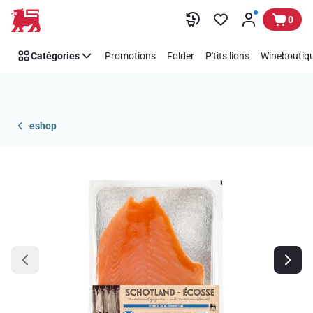
Passer
0
Catégories
Promotions
Folder
P'tits lions
Wineboutiqu
eshop