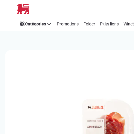
Passer
Catégories
Promotions
Folder
P'tits lions
Wineb