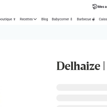
Mes a
outique 🍷
Recettes
Blog
Babycorner 🍼
Barbecue 🫕
Caiss
Delhaize 