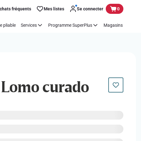
chats fréquents
Mes listes
Se connecter
0
e pliable
Services
Programme SuperPlus
Magasins
| Lomo curado