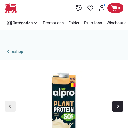
Passer
0
Catégories
Promotions
Folder
P'tits lions
Wineboutiqu
eshop