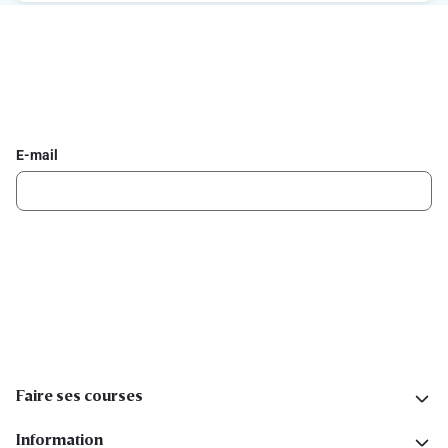
Inscrivez-vous à la newsletter Delhaize
Recevez chaque semaine les meilleures promotions et de
l'inspiration pour vos assiettes dans votre boîte mail.
E-mail
Inscription
Suivez-nous sur les réseaux sociaux
Faire ses courses
Information