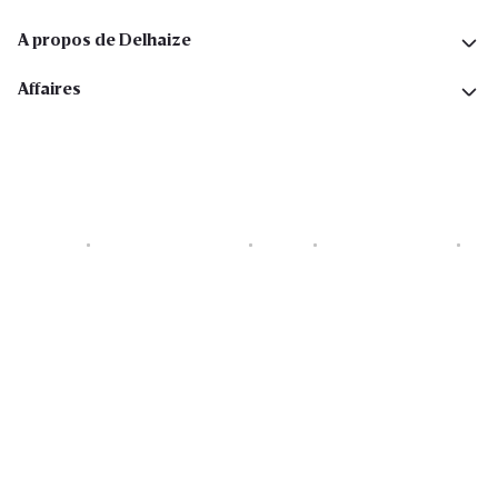
A propos de Delhaize
Affaires
Cookies
Déclaration de vie privée
Security
Conditions générales
Déclaration sur l'accessibilité
Copyright © 2026 All rights reserved. Delhaize Group.